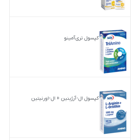
کپسول تری‌آمینو
کپسول ال-آرژینین + ال-اورنیتین