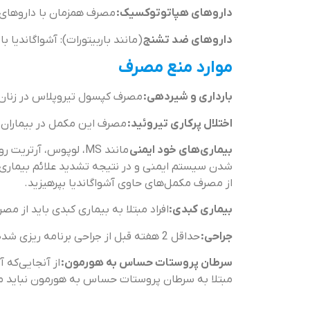
داروهای هپاتوتوکسیک:
مصرف همزمان با داروهای 
داروهای ضد تشنج
(مانند باربیتورات): آشواگاندیا
موارد منع مصرف
بارداری و شیردهی:
مصرف کپسول تیروپلاس در زنان ب
اختلال پرکاری تیروئید:
مصرف این مکمل در بیماران م
بیماری‌های خود ایمنی
مانند MS، لوپوس، آرت
شدن سیستم ایمنی و در نتیجه تشدید علائم بیماری‌ه
از مصرف مکمل‌های حاوی آشواگاندیا بپرهیزید.
بیماری کبدی:
افراد مبتلا به بیماری کبدی باید از مص
جراحی:
حداقل 2 هفته قبل از جراحی برنامه ریزی شده مصرف مکمل را متوقف کنید.
سرطان پروستات حساس به هورمون:
از آنجایی‌که 
مبتلا به سرطان پروستات حساس به هورمون نباید 