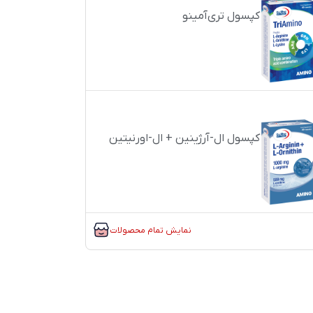
کپسول تری‌آمینو
کپسول ال-آرژینین + ال-اورنیتین
نمایش تمام محصولات