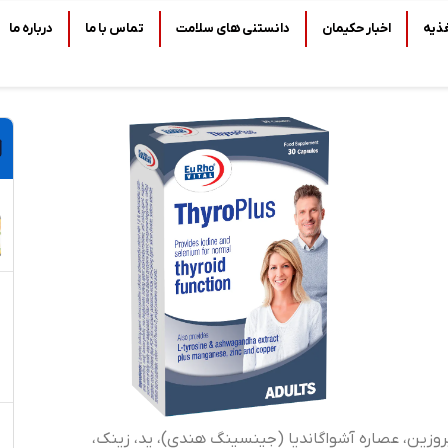
ذیه
اخبار حکیمان
دانستنی های سلامت
تماس با ما
درباره ما
روزین، عصاره آشواگاندیا (جینسینگ هندی)، ید، زینک،