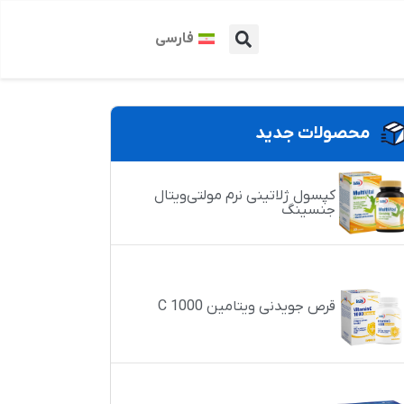
فارسی
محصولات جدید
کپسول ژلاتینی نرم مولتی‌ویتال
جنسینگ
قرص جویدنی ویتامین C 1000