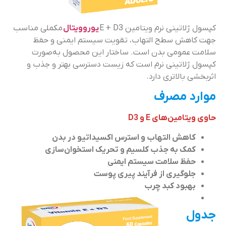
کپسول ژلاتینی نرم ویتامین E + D3
یوروویتال
مکملی مناسب
جهت کاهش سطح التهاب، تقویت سیستم ایمنی و حفظ
سلامت عمومی بدن است. ساختار این محصول به‌صورت
کپسول ژلاتینی نرم است که زیست دسترسی بهتر و جذب و
اثربخشی بالاتری دارد.
موارد مصرف
حاوی ویتامین‌های E و D3
کاهش التهاب و استرس اکسیداتیو در بدن
کمک به جذب کلسیم و تحریک استخوان‌سازی
حفظ سلامت سیستم ایمنی
جلوگیری از فرآیند پیری پوست
بهبود کبد چرب
جدول