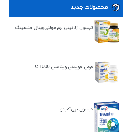
محصولات جدید
کپسول ژلاتینی نرم مولتی‌ویتال جنسینگ
قرص جویدنی ویتامین C 1000
کپسول تری‌آمینو