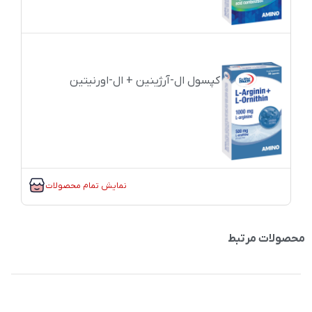
کپسول ال-آرژینین + ال-اورنیتین
نمایش تمام محصولات
محصولات مرتبط