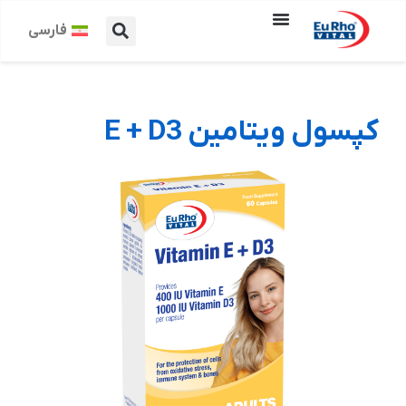
فارسی
کپسول ویتامین E + D3