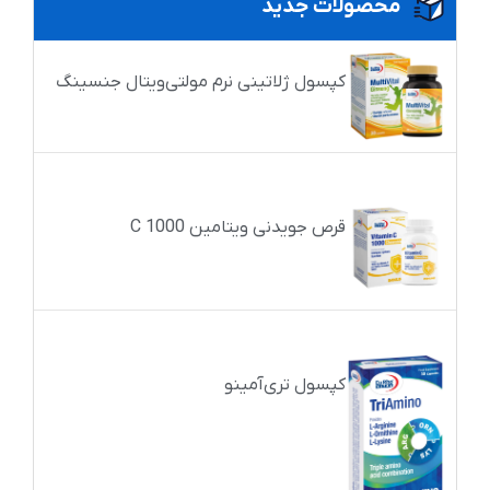
محصولات جدید
کپسول ژلاتینی نرم مولتی‌ویتال جنسینگ
قرص جویدنی ویتامین C 1000
کپسول تری‌آمینو