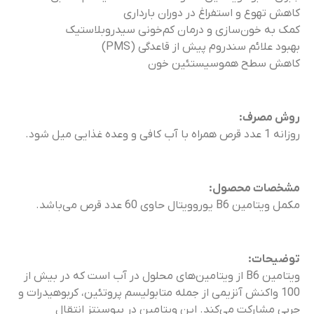
کاهش تهوع و استفراغ در دوران بارداری
کمک به خون‌سازی و درمان کم‌خونی سیدروبلاستیک
بهبود علائم سندروم پیش از قاعدگی (PMS)
کاهش سطح هموسیستئین خون
روش مصرف:
روزانه 1 عدد قرص همراه با آب کافی و وعده غذایی میل شود.
مشخصات محصول:
مکمل ویتامین B6 یوروویتال حاوی 60 عدد قرص می‌باشد.
توضیحات:
ویتامین B6 از ویتامین‌های محلول در آب است که در بیش از
100 واکنش آنزیمی از جمله متابولیسم پروتئین‌، کربوهیدرات‌ و
چربی مشارکت می‌کند. این ویتامین در بیوسنتز انتقال