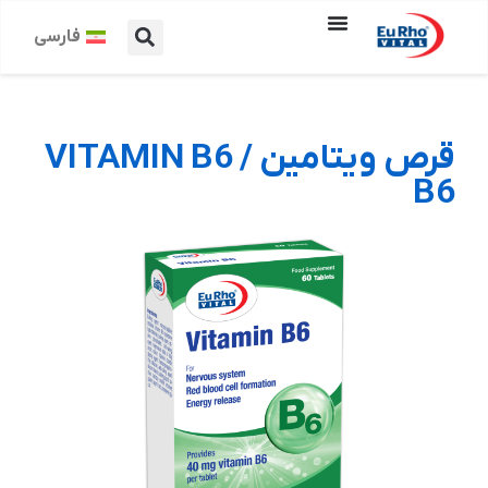
فارسی
قرص ویتامین VITAMIN B6 /
B6