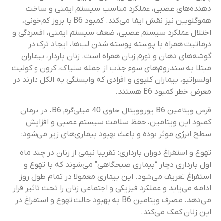
دهنده‌های عصبی، عملکرد مناسب سیستم ایمنی و ساخت
هموگلوبین نیز نقش ایفا می‌کند. کمبود B6 با بروز کم‌خونی،
اختلال عملکرد سیستم عصبی، ضعف سیستم ایمنی، افسردگی و
درماتیت همراه با پوسته پوسته شدن لب‌ها، ایجاد ترک در
گوشه‌های دهان و تورم زبان همراه است. زنان باردار، بیماران
مبتلا به سندروم‌های سوء جذب از جمله سلیاک، کرون و کولیت
اولسراتیو، بیماران کلیوی و افرادی که وابستگی به الکل دارند در
معرض خطر کمبود B6 هستند.
قرص ویتامین B6 یوروویتال حاوی 40 میلی‌گرم B6، در درمان
کمبود این ویتامین، حفظ سلامت سیستم عصبی و افزایش
سطح انرژی موثر بوده و باعث بهبود بیماری‌های زیر می‌شود:
تهوع و استفراغ دوران بارداری: تقریبا نیمی از زنان در چند ماه
اول بارداری دچار “بیماری صبحگاهی” می‌شوند که با تهوع و
استفراغ تعریف می‌شود. این بیماری معمولا در تمام طول روز
ادامه می‌یابد و عملکرد فیزیکی و اجتماعی زنان را تحت تاثیر قرار
می‌دهد. مصرف ویتامین B6 به بهبود حالت تهوع و استفراغ در
این زنان کمک می‌کند.