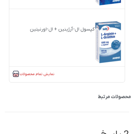
کپسول ال-آرژینین + ال-اورنیتین
نمایش تمام محصولات
محصولات مرتبط