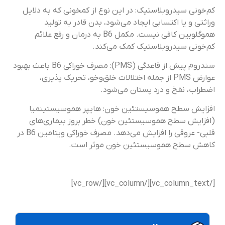
کم‌خونی سیدروبلاستیک: در این نوع از کم‎خونی که به دلایل
وراثتی و یا اکتسابی ایجاد می‌شود، بدن قادر به تولید
هموگلوبین کافی نیست. مکمل B6 به درمان و رفع علائم
کم‌خونی سیدروبلاستیک کمک می‌کند.
سندروم پیش از قاعدگی (PMS): مصرف خوراکی B6 باعث بهبود
عوارض PMS از جمله اختلالات خلق‌وخو، تحریک ‌پذیری،
اضطراب، نفخ و درد پستان می‌شود.
افزایش سطح هموسیستئین خون: هایپر هموسیستینمیا
(افزایش سطح هموسیستئین خون) خطر بروز بیماری‌های
قلبی- عروقی را افزایش می‌دهد. مصرف خوراکی ویتامین B6 در
کاهش سطح هموسیستئین خون موثر است.
[/vc_column_text][/vc_column][/vc_row]