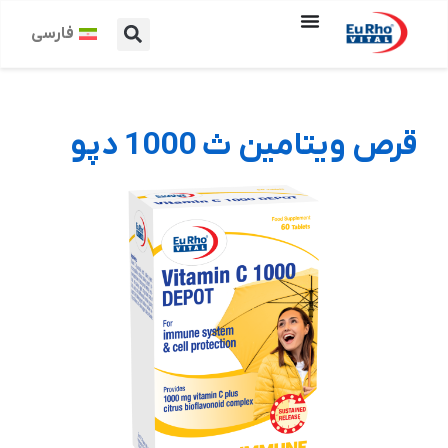
فارسی
قرص ویتامین ث 1000 دپو