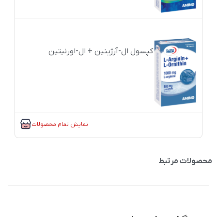
کپسول ال-آرژینین + ال-اورنیتین
نمایش تمام محصولات
محصولات مرتبط