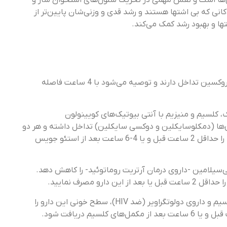
ن‌ها است و نقش مهمی در تحریک سلول‌های استخوان ساز و
نی که بی اشتها هستند و رشد قدی و وزنی‌شان پایین‌تر از
 و بهبود رشد کمک می‌کند.
لووتیروکسین: مکمل‌های حاوی کلسیم با جذب لووتیروکسین تداخل دارند و توصیه می‌شود با 4 ساعت فاصله
 کلسیم و منیزیم با آنتی بیوتیک‌های کویینولون
‌ها (دمکلوسایکلین و دوکسی سایکلین) تداخل داشته و هر دو
جذب یکدیگر را کاهش می‌دهند. این آنتی بیوتیک‌ها را حداقل 2 ساعت قبل و یا 4-6 ساعت بعد از استئو جویس
‌سیلامین -داروی درمان آرتریت روماتوئید- را کاهش دهد.
و مصرف نمایید.
دولوتگراویر (Dolutegravir): مصرف همزمان مکمل کلسیم و داروی دولوتگراویر (ضد HIV)، سطح خونی این دارو را