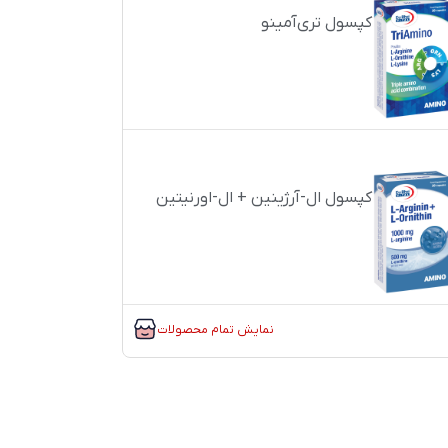
کپسول تری‌آمینو
کپسول ال-آرژینین + ال-اورنیتین
نمایش تمام محصولات