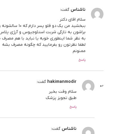
ناشناس
گفت:
سلام اقای دکتر
ببخشید من یک دو قلو پسر دارم که ۱۰ سالشونه و نسبت به نمودار نرمال قدشون ۱۰ تا ۱۵ سانت کمتره
براشون به تازگی شربت استئوجیوس و آرژی پلاس گرفتم که صبح ۵ سی سی آرژی پلاس و
به نظر شما اینطوری خوبه یا نباید با هم مصرف 
لطفا نظرتون رو بفرمایید که چگونه مصرف بشه
ممنونم
پاسخ
hakimanmodir
گفت:
سلام وقت بخیر
طبق تجویز پزشک
پاسخ
ناشناس
گفت: