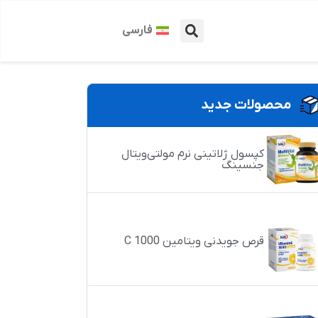
فارسی
محصولات جدید
کپسول ژلاتینی نرم مولتی‌ویتال
جنسینگ
قرص جویدنی ویتامین C 1000