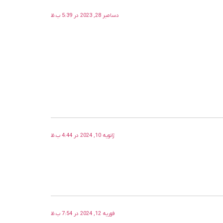
دسامبر 28, 2023 در 5:39 ب.ظ
ژانویه 10, 2024 در 4:44 ب.ظ
فوریه 12, 2024 در 7:54 ب.ظ