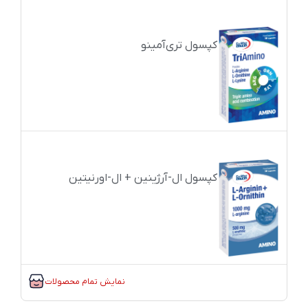
کپسول تری‌آمینو
کپسول ال-آرژینین + ال-اورنیتین
نمایش تمام محصولات