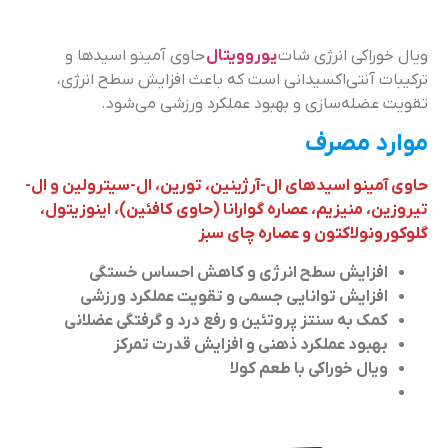
ویال خوراکی انرژی شات
یوروویتال
حاوی آمینو اسیدها و
ترکیبات آنتی‌اکسیدانی است که باعث افزایش سطح انرژی،
تقویت عضله‌سازی و بهبود عملکرد ورزشی می‌شود.
موارد مصرف
حاوی آمینو اسیدهای ال-آرژینین، تورین، ال-سیترولین و ال-
تیروزین، منیزیم، عصاره گوارانا (حاوی کافئین)، اینوزیتول،
گلوکورونولاکتون و عصاره چای سبز
افزایش سطح انرژی و کاهش احساس خستگی
افزایش توانایی جسمی و تقویت عملکرد ورزشی
کمک به سنتز پروتئین و رفع درد و گرفتگی عضلانی
بهبود عملکرد ذهنی و افزایش قدرت تمرکز
ویال خوراکی با طعم کولا