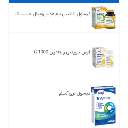
کپسول ژلاتینی نرم مولتی‌ویتال جنسینگ
قرص جویدنی ویتامین C 1000
کپسول تری‌آمینو