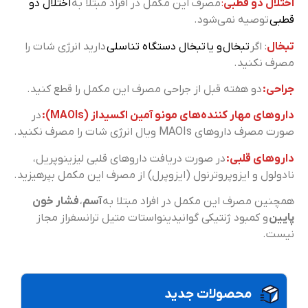
اختلال دو قطبی
:
مصرف این مکمل در افراد مبتلا به
اختلال دو
قطبی
توصیه نمی‌شود.
تبخال
: اگر
تبخال و یا تبخال دستگاه تناسلی
دارید انرژی شات را
مصرف نکنید.
جراحی:
دو هفته قبل از جراحی مصرف این مکمل را قطع کنید.
داروهای مهار کننده‌های مونو آمین اکسیداز (MAOIs):
در
صورت مصرف داروهای MAOIs ویال انرژی شات را مصرف نکنید.
داروهای قلبی:
در صورت دریافت داروهای قلبی لیزینوپریل،
نادولول و ایزوپروترنول (ایزوپرل) از مصرف این مکمل بپرهیزید.
همچنین مصرف این مکمل در افراد مبتلا به
آسم
،
فشار خون
پایین
و کمبود ژنتیکی گوانیدینواستات متیل ترانسفراز مجاز
نیست.
محصولات جدید