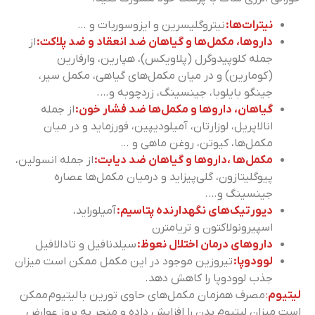
نیترات‌ها:
نیتروگلیسرین و ایزوسوربات و …
داروها، مکمل‌ها و گیاهان ضد انعقاد و ضد پلاکت:
از
جمله کلوپیدوگرل (پلاویکس)، هپارین، وارفارین
(کومارین) و در میان مکمل‌های گیاهی، مکمل سیر،
جینگو بایلوبا، جینسینگ، زردچوبه و….
گیاهان، داروها و مکمل‌ها ضد فشار خون:
از جمله
انالاپریل، لوزارتان، آمیلودیپین، فورزماید و در میان
مکمل‌ها، کیوتن، روغن ماهی و …
مکمل‌ها ،داروها و گیاهان ضد دیابت:
از جمله انسولین،
پیوگلیتازون، گلی‌پیزاید و درمیان مکمل‌ها عصاره
جینسینگ و….
دیورتیک‌های نگهدارنده پتاسیم:
آمیلوراید،
اسپیرونولاکتون و تریامترن
داروهای درمان اختلال نعوظ:
سیلدنافیل و تادالافیل
لوودوپا:
تیروزین موجود در این مکمل ممکن است میزان
جذب لوودوپا را کاهش دهد.
لیتیوم
:
مصرف همزمان مکمل‌های حاوی تورین با لیتیوم ممکن
است میزان لیتیوم بدن را افزایش داده و منجر به بروز عوارض