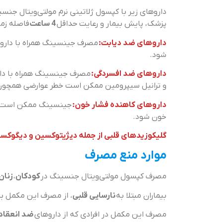
داروهای زیر با کپسول ژلاتینی نرم مولتی‌ویتال جن
پزشک، پایش بیمار و رعایت حداقل
4 ساعت
فاصله زما
داروهای ضد دیابت:
مصرف جینسینگ همراه با دارو
شود.
داروهای ضد افسردگی:
مصرف جینسینگ همراه با دارو
و ترانیل سیپرومین ممکن است خطر عوارضی همچون اض
داروهای کاهنده فشار خون:
جینسینگ ممکن است ب
خون شود.
گلیکوزیدهای قلبی از جمله دیژیتوکسین و دیگوکس
موارد منع مصرف
مصرف کپسول مولتی‌ویتال جنسینگ در
کودکان
،
زنان 
بیماران مبتلا به
نارسایی قلبی
، از مصرف این مکمل بپ
مصرف این مکمل در افرادی که از داروهای
ضد انعقاد