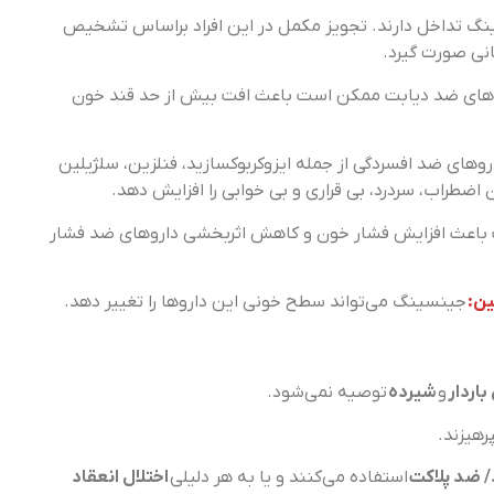
سینگ تداخل دارند. تجویز مکمل در این افراد براساس تشخیص
نی صورت گیرد.
های ضد دیابت ممکن است باعث افت بیش از حد قند خون
های ضد افسردگی از جمله ایزوکربوکسازید، فنلزین، سلژیلین
طراب، سردرد، بی قراری و بی خوابی را افزایش دهد.
اعث افزایش فشار خون و کاهش اثربخشی داروهای ضد فشار
ین:
جینسینگ می‌تواند سطح خونی این داروها را تغییر دهد.
باردار
و
شیرده
توصیه نمی‌شود.
رهیزند.
/ ضد پلاکت
استفاده می‌کنند و یا به هر دلیلی
اختلال انعقاد