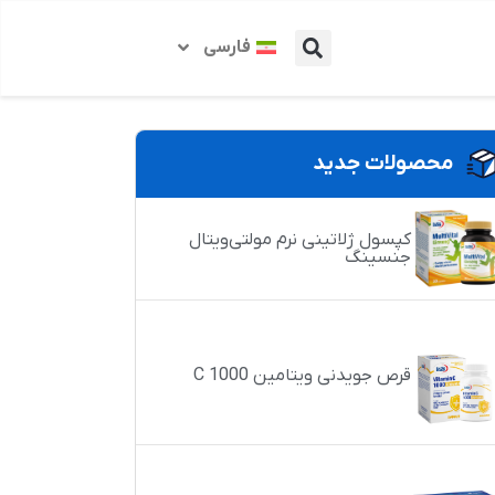
فارسی
محصولات جدید
کپسول ژلاتینی نرم مولتی‌ویتال
جنسینگ
قرص جویدنی ویتامین C 1000