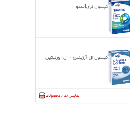
کپسول تری‌آمینو
کپسول ال-آرژینین + ال-اورنیتین
نمایش تمام محصولات