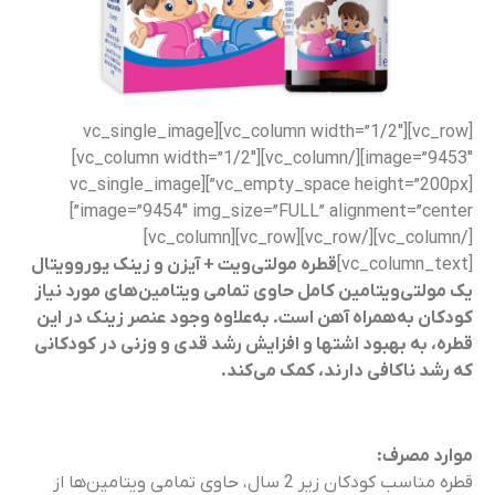
[vc_row][vc_column width=”1/2″][vc_single_image
image=”9453″][/vc_column][vc_column width=”1/2″]
[vc_empty_space height=”200px”][vc_single_image
image=”9454″ img_size=”FULL” alignment=”center”]
[/vc_column][/vc_row][vc_row][vc_column]
[vc_column_text]
قطره مولتی‌ویت + آیزن و زینک یوروویتال
یک مولتی‌ویتامین کامل حاوی تمامی ویتامین‌های مورد نیاز
کودکان به‌همراه آهن است. به‌علاوه وجود عنصر زینک در این
قطره، به بهبود اشتها و افزایش رشد قدی و وزنی در کودکانی
که رشد ناکافی دارند، کمک می‌کند.
موارد مصرف:
قطره مناسب کودکان زیر 2 سال، حاوی تمامی ویتامین‌ها از