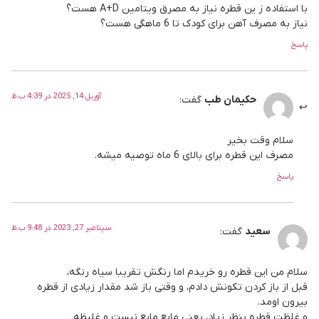
با استفاده ز ین قطره نیاز به مصرق ویتامین A+D هست؟
نیاز به مصرف آهن برای کودک تا 6 ماهگی هست؟
پاسخ
آوریل 14, 2025 در 4:39 ب.ظ
حکیمان طب
گفت:
سلام وقت بخیر
مصرف این قطره برای بالای 6 ماه توصیه میشه.
پاسخ
سپتامبر 27, 2023 در 9:48 ب.ظ
سعید
گفت:
سلام من این قطره رو خریدم اما رنگش تقریبا سیاه رنگه،
قبل از باز کردن تکونش دادم، و وقتی باز شد مقدار زیادی از قطره
بیرون اومد.
و غلظت قطره بنظر زیاد، یعنی مایع مایع نیست و غلیظه.