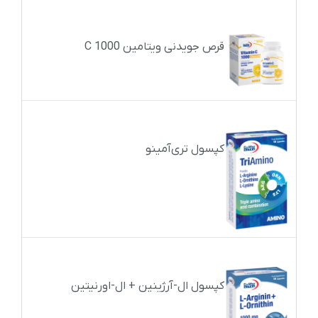
قرص جویدنی ویتامین C 1000
کپسول تری‌آمینو
کپسول ال-آرژینین + ال-اورنیتین