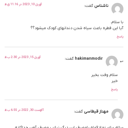
آوریل 10, 2023 در 11:16 ق.ظ
ناشناس
گفت:
با سلام.
آیا این قطره باعث سیاه شدن دندانهای کودک میشود؟؟
پاسخ
آوریل 15, 2023 در 2:30 ب.ظ
hakimanmodir
گفت:
سلام وقت بخیر
خیر
پاسخ
آگوست 30, 2022 در 6:55 ب.ظ
مهناز قیطاسی
گفت:
سلام برای نوزاد۶ماه بامصرف این دیگ نیازب مصرف آهن جداگانه