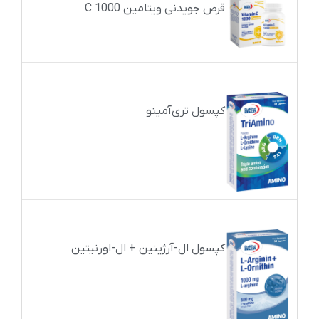
قرص جویدنی ویتامین C 1000
کپسول تری‌آمینو
کپسول ال-آرژینین + ال-اورنیتین