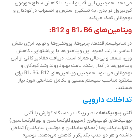
می‌دهد. همچنین این آمینو اسید با کاهش سطح هورمون
کورتیزول در بدن، به تسکین استرس و اضطراب در کودکان و
نوجوانان کمک می‌کند.
ویتامین‌های B1، B6 و B12:
در متابولیسم قندها، چربی‌ها، پروتئین‌ها و تولید انرژی نقش
اساسی دارند. کمبود این ویتامین‌ها با بی‌اشتهایی، کاهش
وزن، ضعف و بی‌حالی همراه است. دریافت مقادیر کافی از این
ویتامین‌ها در کنار زینک، باعث بهبود روند رشد کودکان و
نوجوانان می‌شود. همچنین ویتامین‌های B1، B6، B12 برای
عملکرد مناسب سیستم عصبی و تکامل شناختی مورد نیاز
هستند.
تداخلات دارویی
آنتی بیوتیک‌ها:
عنصر زینک در دستگاه گوارش با آنتی
بیوتیک‌های کویینولون (سیپروفلوکساسین و لووفلوکساسین)
و تتراسایکلین‌ها (دمکلوسایکلین و دوکسی سایکلین) تداخل
داشته و هر دو جذب یکدیگر را کاهش می‌دهند. توصیه