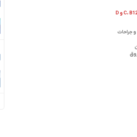
و جراحات
ن
روق