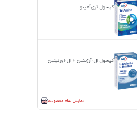
کپسول تری‌آمینو
کپسول ال-آرژینین + ال-اورنیتین
نمایش تمام محصولات