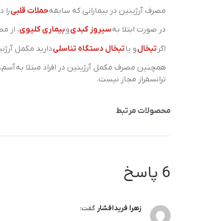
مصرف آرژینین در بیمارانی که سابقه
حملات قلبی
را 
در صورت ابتلا به
سیروز کبدی
و
بیماری کلیوی
، از م
اگر
تبخال
و یا
تبخال دستگاه تناسلی
دارید مکمل آرژنی
همچنین مصرف مکمل آرژینین در افراد مبتلا به آسم،
ترانسفراز مجاز نیست.
محصولات مرتبط
6 پاسخ
زهرا فریدافشار
گفت: