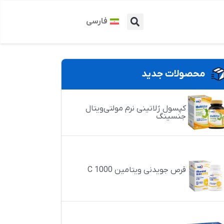
فارسی
محصولات جدید
کپسول ژلاتینی نرم مولتی‌ویتال
جنسینگ
قرص جویدنی ویتامین C 1000