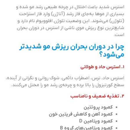
استرس شدید باعث اختلال در چرخه طبیعی رشد مو شده و
بسیاری از موها به‌جای فاز رشد (آناژن) وارد فاز استراحت
(تلوژن) می‌شوند. این وضعیت تلوژن افلوویوم نام دارد و
شایع‌ترین نوع ریزش موی ناشی از استرس در دوران بحران
است.
چرا در دوران بحران ریزش مو شدیدتر
می‌شود؟
۱. استرس حاد و طولانی
استرس حاد، ترس، اضطراب دائمی، شوک روانی و نگرانی از آینده،
سطح کورتیزول را بالا برده و چرخه‌ی رشد مو را مختل می‌کنند.
۲. تغذیه ضعیف و نامناسب
کمبود پروتئین
کمبود آهن و کاهش فریتین خون
کمبود ویتامین D
کمبود ویتامین‌های گروه B