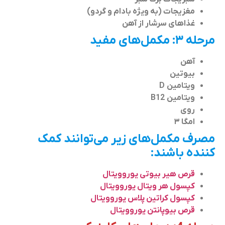
مغزیجات (به ویژه بادام و گردو)
غذاهای سرشار از آهن
مرحله ۳: مکمل‌های مفید
آهن
بیوتین
ویتامین D
ویتامین B12
روی
امگا ۳
مصرف مکمل‌های زیر می‌توانند کمک
کننده باشند:
قرص هیر بیوتی یوروویتال
کپسول هر ویتال یوروویتال
کپسول کراتین پلاس یوروویتال
قرص بیوپانتن یوروویتال